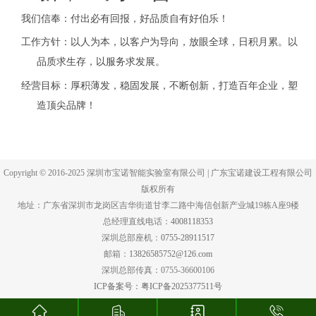
我们信奉：付出必有回报，好品质自有好伯乐！
工作方针：以人为本，以客户为导向，放眼全球，日积月累。以
品质求生存，以服务求发展。
经营目标：厚积薄发，稳固发展，不断创新，打造百年企业，塑
造顶尖品牌！
Copyright © 2016-2025 深圳市宝诺智能实验室有限公司 | 广东宝诺建设工程有限公司
版权所有
地址：广东省深圳市龙岗区吉华街道甘李二路中海信创新产业城19栋A座9楼
总经理直线电话：
4008118353
深圳总部座机：
0755-28911517
邮箱：
13826585752@126.com
深圳总部传真：0755-36600106
ICP备案号：粤ICP备2025377511号